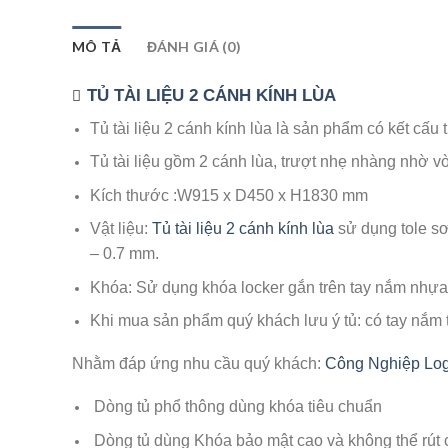
MÔ TẢ
ĐÁNH GIÁ (0)
TỦ TÀI LIỆU 2 CÁNH KÍNH LÙA
Tủ tài liệu 2 cánh kính lùa là sản phẩm có kết cấu
Tủ tài liệu gồm 2 cánh lùa, trượt nhẹ nhàng nhờ vòn
Kích thước :W915 x D450 x H1830 mm
Vật liệu:
Tủ tài liệu 2 cánh kính lùa
sử dụng tole sơ
– 0.7 mm.
Khóa: Sử dụng khóa locker gắn trên tay nắm nhựa h
Khi mua sản phẩm quý khách lưu ý tủ: có tay nắm
Nhằm đáp ứng nhu cầu quý khách:
Công Nghiệp Log
Dòng tủ phổ thông dùng khóa tiêu chuẩn
Dòng tủ dùng Khóa bảo mật cao và không thể rút c