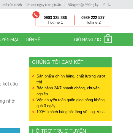
Mở cửa từ 8h – 19h các ngày trong tuần.
Đăng nhập / Đăng ký
0903 325 386
0989 222 537
Hotline 1
Hotline 2
UYẾN MẠI
LIÊN HỆ
GIỎ HÀNG /
0
₫
0
CHÚNG TÔI CAM KẾT
Sản phẩm chính hãng, chất lượng vượt
trội
 kết cấu
Bảo hành 24/7 nhanh chóng, chuyên
nghiệp
Vận chuyển toàn quốc giao hàng không
àng nhờ
quá 3 ngày
100% khách hàng hài lòng về Logi Vina
HỖ TRỢ TRỰC TUYẾN