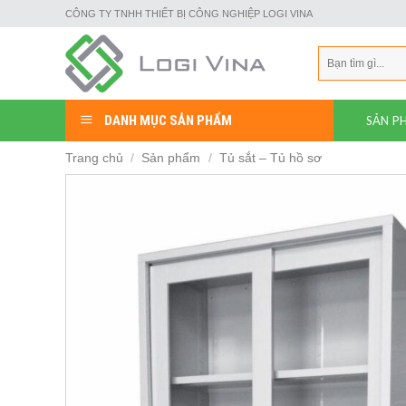
Skip
CÔNG TY TNHH THIẾT BỊ CÔNG NGHIỆP LOGI VINA
to
content
Tìm
kiếm:
DANH MỤC SẢN PHẨM
SẢN P
Trang chủ
/
Sản phẩm
/
Tủ sắt – Tủ hồ sơ