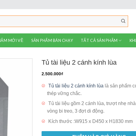
HẨM MỚI VỀ
SẢN PHẨM BÁN CHẠY
TẤT CẢ SẢN PHẨM
KH
Tủ tài liệu 2 cánh kính lùa
2.500.000
₫
Tủ tài liệu 2 cánh kính lùa
là sản phẩm có
thép vững chắc.
Tủ tài liệu gồm 2 cánh lùa, trượt nhẹ nh
vòng bi treo, 3 đợt di động.
Kích thước :W915 x D450 x H1830 mm