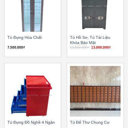
Tủ Đựng Hóa Chất
Tủ Hồ Sơ, Tủ Tài Liệu
Khóa Bảo Mật
Giá
Giá
7.500.000
₫
13.500.000
₫
13.000.000
₫
gốc
hiện
là:
tại
13.500.000₫.
là:
13.000.000
Tủ Đựng Đồ Nghề 4 Ngăn
Tủ Để Thư Chung Cư