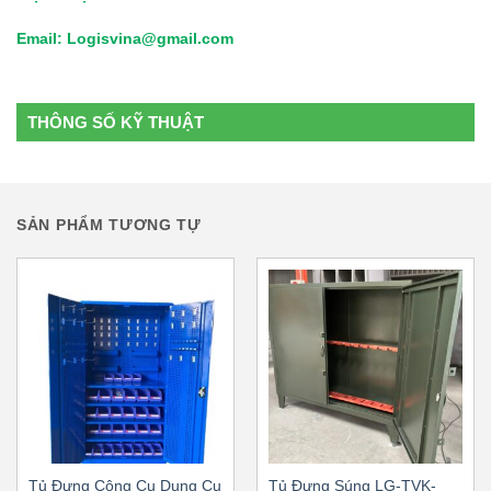
Email: Logisvina@gmail.com
THÔNG SỐ KỸ THUẬT
SẢN PHẨM TƯƠNG TỰ
Tủ Đựng Công Cụ Dụng Cụ
Tủ Đựng Súng LG-TVK-