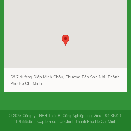
Số 7 đường Diệp Minh Châu, Phường Tân Sơn Nhì, Thành
Phố Hồ Chí Minh
© 2025 Công ty TNHH Thiết Bị Công Nghiệp Logi Vina - Số ĐKKD:
1101886361 - Cấp bởi sở Tài Chính Thành Phố Hồ Chí Minh.