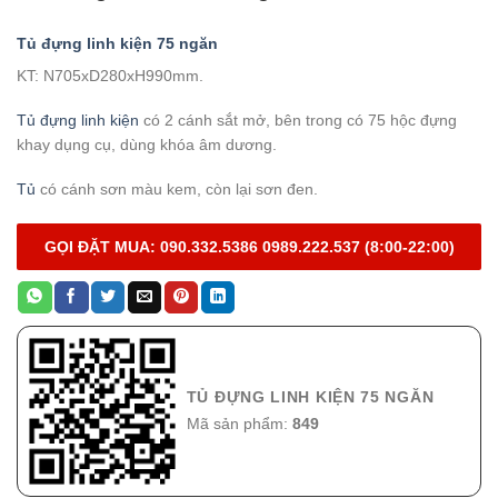
Tủ đựng linh kiện 75 ngăn
KT: N705xD280xH990mm.
Tủ đựng linh kiện
có 2 cánh sắt mở, bên trong có 75 hộc đựng
khay dụng cụ, dùng khóa âm dương.
Tủ
có cánh sơn màu kem, còn lại sơn đen.
GỌI ĐẶT MUA:
090.332.5386
0989.222.537
(8:00-22:00)
TỦ ĐỰNG LINH KIỆN 75 NGĂN
Mã sản phẩm:
849