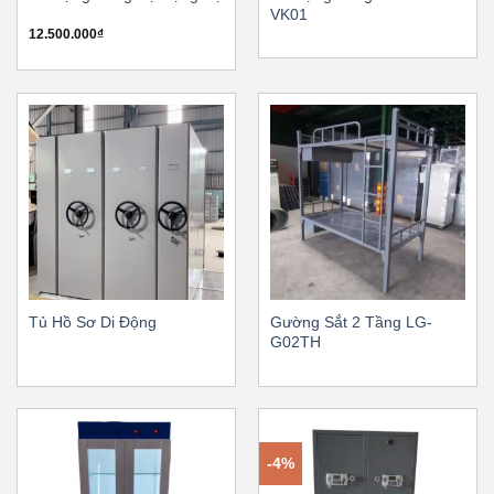
VK01
12.500.000
₫
Tủ Hồ Sơ Di Động
Gường Sắt 2 Tầng LG-
G02TH
-4%